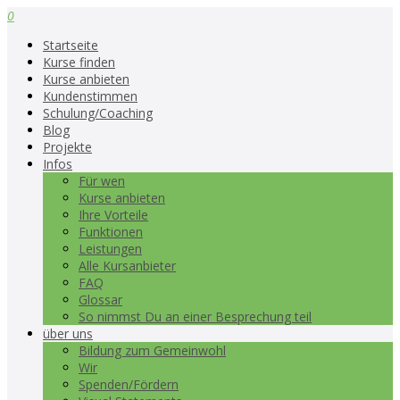
0
Startseite
Kurse finden
Kurse anbieten
Kundenstimmen
Schulung/Coaching
Blog
Projekte
Infos
Für wen
Kurse anbieten
Ihre Vorteile
Funktionen
Leistungen
Alle Kursanbieter
FAQ
Glossar
So nimmst Du an einer Besprechung teil
über uns
Bildung zum Gemeinwohl
Wir
Spenden/Fördern