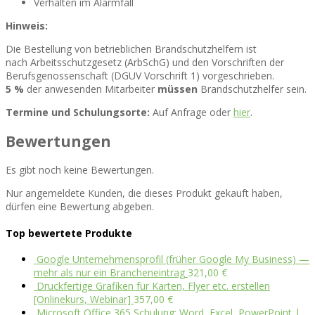
Verhalten im Alarmfall
Hinweis:
Die Bestellung von betrieblichen Brandschutzhelfern ist
nach Arbeitsschutzgesetz (ArbSchG) und den Vorschriften der
Berufsgenossenschaft (DGUV Vorschrift 1) vorgeschrieben.
5 %
der anwesenden Mitarbeiter
müssen
Brandschutzhelfer sein.
Termine und Schulungsorte:
Auf Anfrage oder
hier
.
Bewertungen
Es gibt noch keine Bewertungen.
Nur angemeldete Kunden, die dieses Produkt gekauft haben,
dürfen eine Bewertung abgeben.
Top bewertete Produkte
Google Unternehmensprofil (früher Google My Business) —
mehr als nur ein Brancheneintrag
321,00
€
Druckfertige Grafiken für Karten, Flyer etc. erstellen
[Onlinekurs, Webinar]
357,00
€
Microsoft Office 365 Schulung: Word, Excel, PowerPoint |