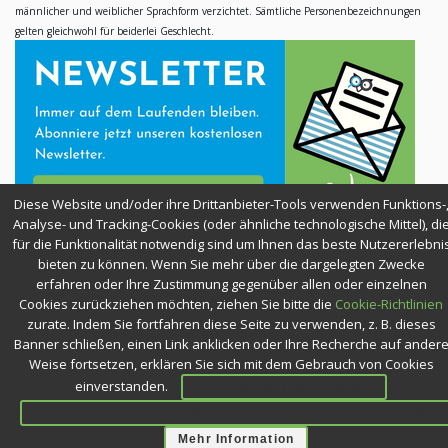
männlicher und weiblicher Sprachform verzichtet. Sämtliche Personenbezeichnungen
gelten gleichwohl für beiderlei Geschlecht.
Diese Website und/oder ihre Drittanbieter-Tools verwenden Funktions-
Analyse- und Tracking-Cookies (oder ähnliche technologische Mittel), di
für die Funktionalität notwendig sind um Ihnen das beste Nutzererlebni
bieten zu können. Wenn Sie mehr über die dargelegten Zwecke
SICHER EINKAUFEN
erfahren oder Ihre Zustimmung gegenüber allen oder einzelnen
Cookies zurückziehen möchten, ziehen Sie bitte die
Cookie-Richtlinien
zurate. Indem Sie fortfahren diese Seite zu verwenden, z. B. dieses
Banner schließen, einen Link anklicken oder Ihre Recherche auf ander
Weise fortsetzen, erklären Sie sich mit dem Gebrauch von Cookies
einverstanden.
Ok. Alle Cookies zulassen
Ablehnen » Ich bin mit der Verwendung nicht einverstanden
KURSE & WEBINARE —
BLEIBEN SIE NEUGIERIG!
Mehr Information