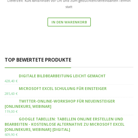
Lieferzeit: Kurs fand/findet vor Ort und zum gebuchten/vereinbarten Termin
statt
IN DEN WARENKORB
TOP BEWERTETE PRODUKTE
DIGITALE BILDBEARBEITUNG LEICHT GEMACHT
428,40
€
MICROSOFT EXCEL SCHULUNG FÜR EINSTEIGER
285,60
€
TWITTER-ONLINE-WORKSHOP FÜR NEUEINSTEIGER
[ONLINEKURS, WEBINAR]
119,00
€
GOOGLE TABELLEN: TABELLEN ONLINE ERSTELLEN UND
BEARBEITEN - KOSTENLOSE ALTERNATIVE ZU MICROSOFT EXCEL
[ONLINEKURS, WEBINAR] [DIGITAL]
609,90
€