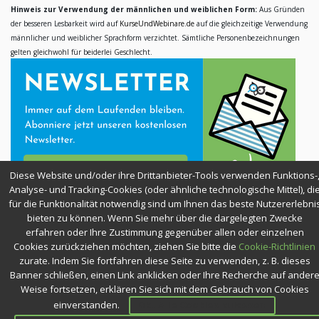
Hinweis zur Verwendung der männlichen und weiblichen Form:
Aus Gründen
der besseren Lesbarkeit wird auf
KurseUndWebinare.de
auf die gleichzeitige Verwendung
männlicher und weiblicher Sprachform verzichtet. Sämtliche Personenbezeichnungen
gelten gleichwohl für beiderlei Geschlecht.
Diese Website und/oder ihre Drittanbieter-Tools verwenden Funktions-
Analyse- und Tracking-Cookies (oder ähnliche technologische Mittel), di
für die Funktionalität notwendig sind um Ihnen das beste Nutzererlebni
bieten zu können. Wenn Sie mehr über die dargelegten Zwecke
SICHER EINKAUFEN
erfahren oder Ihre Zustimmung gegenüber allen oder einzelnen
Cookies zurückziehen möchten, ziehen Sie bitte die
Cookie-Richtlinien
zurate. Indem Sie fortfahren diese Seite zu verwenden, z. B. dieses
Banner schließen, einen Link anklicken oder Ihre Recherche auf ander
Weise fortsetzen, erklären Sie sich mit dem Gebrauch von Cookies
einverstanden.
Ok. Alle Cookies zulassen