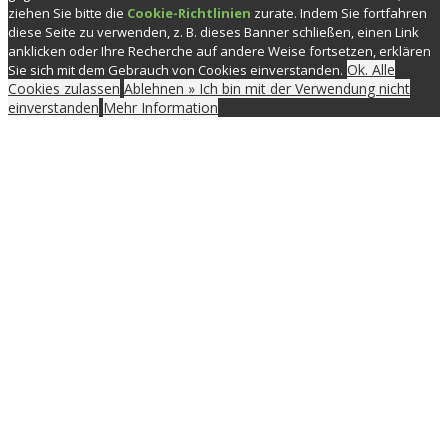
ziehen Sie bitte die
Cookie-Richtlinien
zurate. Indem Sie fortfahren
diese Seite zu verwenden, z. B. dieses Banner schließen, einen Link
anklicken oder Ihre Recherche auf andere Weise fortsetzen, erklären
Ok. Alle
Sie sich mit dem Gebrauch von Cookies einverstanden.
Cookies zulassen
Ablehnen » Ich bin mit der Verwendung nicht
einverstanden
Mehr Information