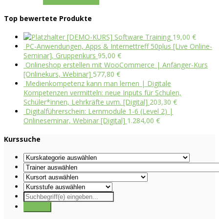
In den Warenkorb
Top bewertete Produkte
[DEMO-KURS] Software Training
19,00
€
PC-Anwendungen, Apps & Internettreff 50plus [Live Online-
Seminar], Gruppenkurs
95,00
€
Onlineshop erstellen mit WooCommerce | Anfänger-Kurs
[Onlinekurs, Webinar]
577,80
€
Medienkompetenz kann man lernen | Digitale
Kompetenzen vermitteln: neue Inputs für Schulen,
Schüler*innen, Lehrkräfte uvm. [Digital]
203,30
€
Digitalführerschein: Lernmodule 1-6 (Level 2) |
Onlineseminar, Webinar [Digital]
1.284,00
€
Kurssuche