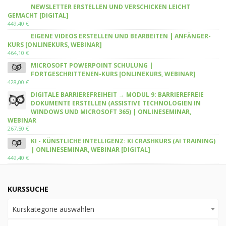
NEWSLETTER ERSTELLEN UND VERSCHICKEN LEICHT
GEMACHT [DIGITAL]
449,40
€
EIGENE VIDEOS ERSTELLEN UND BEARBEITEN | ANFÄNGER-
KURS [ONLINEKURS, WEBINAR]
464,10
€
MICROSOFT POWERPOINT SCHULUNG |
FORTGESCHRITTENEN-KURS [ONLINEKURS, WEBINAR]
428,00
€
DIGITALE BARRIEREFREIHEIT → MODUL 9: BARRIEREFREIE
DOKUMENTE ERSTELLEN (ASSISTIVE TECHNOLOGIEN IN
WINDOWS UND MICROSOFT 365) | ONLINESEMINAR,
WEBINAR
267,50
€
KI - KÜNSTLICHE INTELLIGENZ: KI CRASHKURS (AI TRAINING)
| ONLINESEMINAR, WEBINAR [DIGITAL]
449,40
€
KURSSUCHE
Kurskategorie auswählen