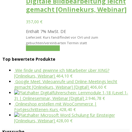
Digitale Bildbearbeitung leicht
gemacht [Onlinekurs, Webinar]
357,00
€
Enthält 7% MwSt. DE
Lieferzeit: Kurs fand/findet vor Ort und zum
gebuchten/vereinbarten Termin statt
In den Warenkorb
Top bewertete Produkte
Wie finde und gewinne ich Mitarbeiter über XING?
[Onlinekurs, Webinar]
464,10
€
Google Meet: Videoanrufe und Online-Meetings leicht
gemacht [Onlinekurs, Webinar] [Digital]
406,60
€
Digitalführerschein: Lernmodule 1-18 (Level 1-
3) | Onlineseminar, Webinar [Digital]
2.946,78
€
Onlineshop erstellen mit WooCommerce |
Fortgeschrittenen-Kurs
428,40
€
Microsoft Word Schulung für Einsteiger
[Onlinekurs, Webinar]
428,00
€
Kurssuche