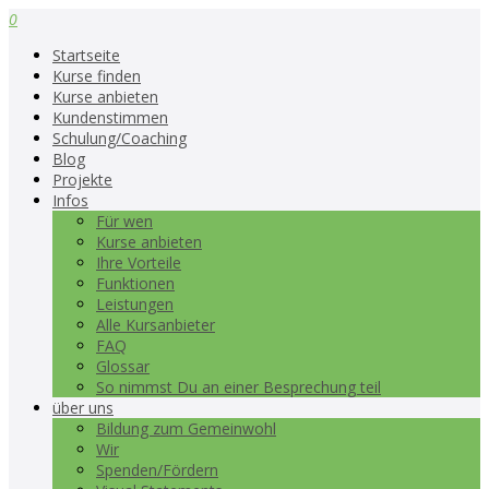
0
Startseite
Kurse finden
Kurse anbieten
Kundenstimmen
Schulung/Coaching
Blog
Projekte
Infos
Für wen
Kurse anbieten
Ihre Vorteile
Funktionen
Leistungen
Alle Kursanbieter
FAQ
Glossar
So nimmst Du an einer Besprechung teil
über uns
Bildung zum Gemeinwohl
Wir
Spenden/Fördern