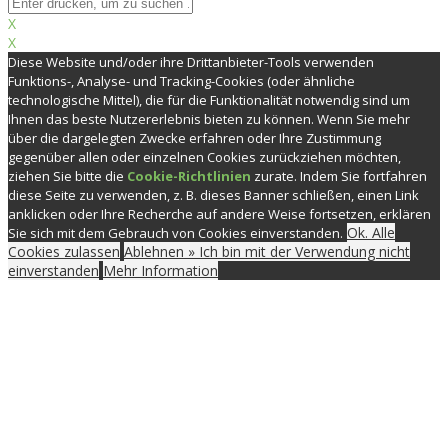
X
X
Diese Website und/oder ihre Drittanbieter-Tools verwenden
Funktions-, Analyse- und Tracking-Cookies (oder ähnliche
technologische Mittel), die für die Funktionalität notwendig sind um
Ihnen das beste Nutzererlebnis bieten zu können. Wenn Sie mehr
über die dargelegten Zwecke erfahren oder Ihre Zustimmung
gegenüber allen oder einzelnen Cookies zurückziehen möchten,
ziehen Sie bitte die
Cookie-Richtlinien
zurate. Indem Sie fortfahren
diese Seite zu verwenden, z. B. dieses Banner schließen, einen Link
anklicken oder Ihre Recherche auf andere Weise fortsetzen, erklären
Ok. Alle
Sie sich mit dem Gebrauch von Cookies einverstanden.
Cookies zulassen
Ablehnen » Ich bin mit der Verwendung nicht
einverstanden
Mehr Information