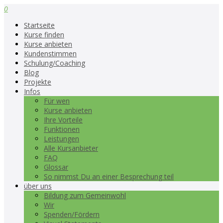
0
Startseite
Kurse finden
Kurse anbieten
Kundenstimmen
Schulung/Coaching
Blog
Projekte
Infos
Für wen
Kurse anbieten
Ihre Vorteile
Funktionen
Leistungen
Alle Kursanbieter
FAQ
Glossar
So nimmst Du an einer Besprechung teil
über uns
Bildung zum Gemeinwohl
Wir
Spenden/Fördern