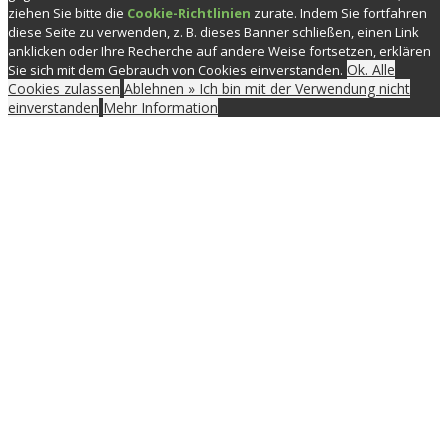
ziehen Sie bitte die
Cookie-Richtlinien
zurate. Indem Sie fortfahren
diese Seite zu verwenden, z. B. dieses Banner schließen, einen Link
anklicken oder Ihre Recherche auf andere Weise fortsetzen, erklären
Ok. Alle
Sie sich mit dem Gebrauch von Cookies einverstanden.
Cookies zulassen
Ablehnen » Ich bin mit der Verwendung nicht
einverstanden
Mehr Information