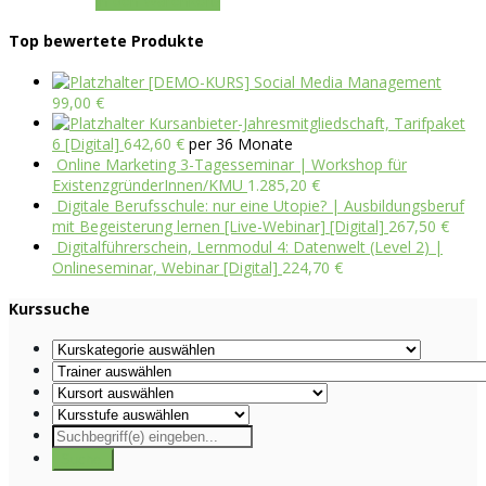
In den Warenkorb
Top bewertete Produkte
[DEMO-KURS] Social Media Management
99,00
€
Kursanbieter-Jahresmitgliedschaft, Tarifpaket
6 [Digital]
642,60
€
per 36 Monate
Online Marketing 3-Tagesseminar | Workshop für
ExistenzgründerInnen/KMU
1.285,20
€
Digitale Berufsschule: nur eine Utopie? | Ausbildungsberuf
mit Begeisterung lernen [Live-Webinar] [Digital]
267,50
€
Digitalführerschein, Lernmodul 4: Datenwelt (Level 2) |
Onlineseminar, Webinar [Digital]
224,70
€
Kurssuche