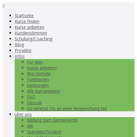
0
Startseite
Kurse finden
Kurse anbieten
Kundenstimmen
Schulung/Coaching
Blog
Projekte
Infos
Für wen
Kurse anbieten
Ihre Vorteile
Funktionen
Leistungen
Alle Kursanbieter
FAQ
Glossar
So nimmst Du an einer Besprechung teil
über uns
Bildung zum Gemeinwohl
Wir
Spenden/Fördern