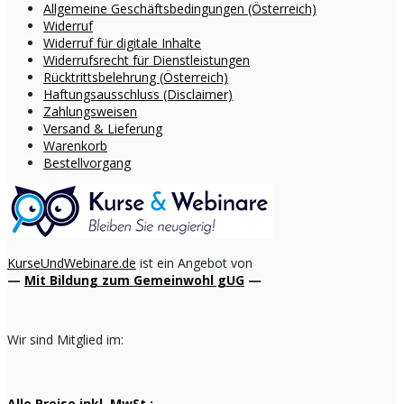
Allgemeine Geschäftsbedingungen (Österreich)
Widerruf
Widerruf für digitale Inhalte
Widerrufsrecht für Dienstleistungen
Rücktrittsbelehrung (Österreich)
Haftungsausschluss (Disclaimer)
Zahlungsweisen
Versand & Lieferung
Warenkorb
Bestellvorgang
KurseUndWebinare.de
ist ein Angebot von
—
Mit Bildung zum Gemeinwohl gUG
—
Wir sind Mitglied im:
Alle Preise inkl. MwSt.: