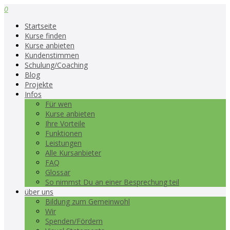
0
Startseite
Kurse finden
Kurse anbieten
Kundenstimmen
Schulung/Coaching
Blog
Projekte
Infos
Für wen
Kurse anbieten
Ihre Vorteile
Funktionen
Leistungen
Alle Kursanbieter
FAQ
Glossar
So nimmst Du an einer Besprechung teil
über uns
Bildung zum Gemeinwohl
Wir
Spenden/Fördern