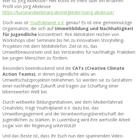
Wer ist Jörg Altekruse? Hier könnt ihr mehr über ihn erfahren:
Profil von Jörg Altekruse
https://kurseundwebinare.de/mitglieder/joerg-altekruse/
Doch was ist
Youth4planet e.V.
genau? Es ist eine gemeinnützige
Organisation, die sich auf
Umweltbildung und Nachhaltigkeit
für Jugendliche
konzentriert. Ihre Aktivitäten reichen von
Workshops über Seminare bis hin zu innovativen Storytelling-
Projekten mit dem Mobiltelefon. Ziel ist es, das
Umweltbewusstsein und das Verständnis für nachhaltige Praktiken
bei jungen Menschen zu fördern.
Besonders beeindruckend sind die
CATs (Creative Climate
Action Teams)
, in denen Jugendliche aktiv an
Umweltschutzprojekten teilnehmen. So werden sie zu Gestaltern
einer nachhaltigen Zukunft und tragen zur Schaffung einer
lebenswerten Welt bei.
Durch weltweite Bildungsinitiativen, wie dem Medienfahrrad
CreatiVelo, trägt Youth4planet e.V. dazu bei, das
Umweltengagement und die Verantwortungsbereitschaft der
Jugendlichen zu stärken. In Luxemburg wird ihre wertvolle Arbeit
sogar von der Regierung unterstützt!
Und das Beste ist, dass Ihr Euch nun den spannenden Video-