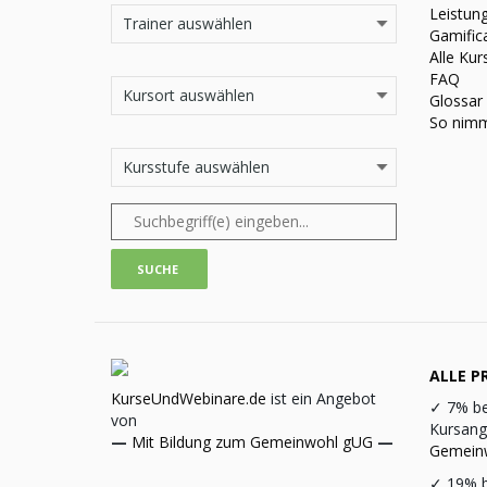
Leistun
Gamific
Alle Kur
FAQ
Glossar
So nimm
ALLE PR
KurseUndWebinare.de
ist ein Angebot
✓
7% be
von
Kursang
—
Mit Bildung zum Gemeinwohl gUG
—
Gemein
✓
19% b