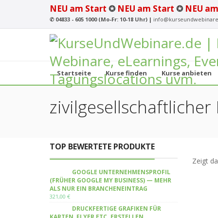
NEU am Start
✪
NEU am Start
✪
NEU am
✆
04833 - 605 1000 (Mo-Fr: 10-18 Uhr) |
info@kurseundwebinare
Startseite
Kurse finden
Kurse anbieten
zivilgesellschaftlicher
TOP BEWERTETE PRODUKTE
Zeigt da
GOOGLE UNTERNEHMENSPROFIL
(FRÜHER GOOGLE MY BUSINESS) — MEHR
ALS NUR EIN BRANCHENEINTRAG
321,00
€
DRUCKFERTIGE GRAFIKEN FÜR
KARTEN, FLYER ETC. ERSTELLEN