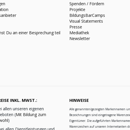
gen
Spenden / Fördern
ation
Projekte
sanbieter
BildungsBarCamps
Visual Statements
Presse
st Du an einer Besprechung teil
Mediathek
Newsletter
EISE INKL. MWST.:
HINWEISE
i allen unseren eigenen
Alle genannten/gezeigten Markennamen u
eboten (
Mit Bildung zum
Bezeichnungen sind eingetragene Warenzei
wohl
)
Eigentümer. Die aufgeführten Markennam
Warenzeichen auf unseren Internetseiten d
ei allen Dienstleistungen und