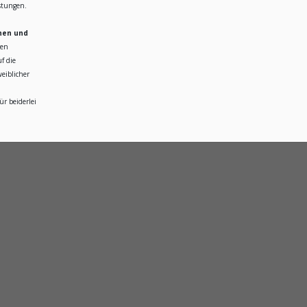
istungen.
hen und
ren
f die
eiblicher
r beiderlei