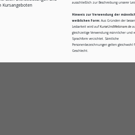
ausschließlich zur Beschreibung unserer Le
n Kursangeboten
Hinweis zur Verwendung der männlic
weiblichen Form:
Aus Gründen der besse
Lesbarkeit wird auf
KurseUndWebinare.de
au
gleichzeitige Verwendung männlicher und w
Sprachform verzichtet. Sämtliche
Personenbezeichnungen gelten gleichwohl fü
Geschlecht.