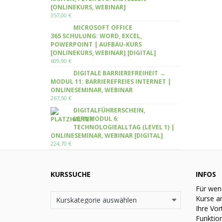
[ONLINEKURS, WEBINAR]
357,00
€
MICROSOFT OFFICE
365 SCHULUNG: WORD, EXCEL,
POWERPOINT | AUFBAU-KURS
[ONLINEKURS, WEBINAR] [DIGITAL]
609,90
€
DIGITALE BARRIEREFREIHEIT →
MODUL 11: BARRIEREFREIES INTERNET |
ONLINESEMINAR, WEBINAR
267,50
€
DIGITALFÜHRERSCHEIN,
LERNMODUL 6:
TECHNOLOGIEALLTAG (LEVEL 1) |
ONLINESEMINAR, WEBINAR [DIGITAL]
224,70
€
KURSSUCHE
INFOS
Für wen
Kurse a
Ihre Vor
Funktio