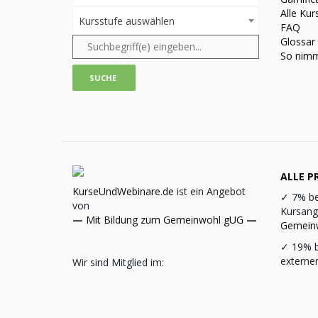
Alle Kur
Kursstufe auswählen
FAQ
Glossar
So nimm
ALLE PR
KurseUndWebinare.de
ist ein Angebot
✓
7% be
von
Kursang
—
Mit Bildung zum Gemeinwohl gUG
—
Gemein
✓
19% b
externe
Wir sind Mitglied im: