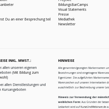
sanbieter
BildungsBarCamps
Visual Statements
Presse
st Du an einer Besprechung teil
Mediathek
Newsletter
EISE INKL. MWST.:
HINWEISE
i allen unseren eigenen
Alle genannten/gezeigten Markennamen u
eboten (
Mit Bildung zum
Bezeichnungen sind eingetragene Warenzei
wohl
)
Eigentümer. Die aufgeführten Markennam
Warenzeichen auf unseren Internetseiten d
ei allen Dienstleistungen und
ausschließlich zur Beschreibung unserer Le
n Kursangeboten
Hinweis zur Verwendung der männlic
weiblichen Form:
Aus Gründen der besse
Lesbarkeit wird auf
KurseUndWebinare.de
au