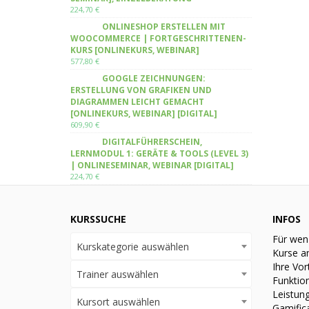
224,70
€
ONLINESHOP ERSTELLEN MIT
WOOCOMMERCE | FORTGESCHRITTENEN-
KURS [ONLINEKURS, WEBINAR]
577,80
€
GOOGLE ZEICHNUNGEN:
ERSTELLUNG VON GRAFIKEN UND
DIAGRAMMEN LEICHT GEMACHT
[ONLINEKURS, WEBINAR] [DIGITAL]
609,90
€
DIGITALFÜHRERSCHEIN,
LERNMODUL 1: GERÄTE & TOOLS (LEVEL 3)
| ONLINESEMINAR, WEBINAR [DIGITAL]
224,70
€
KURSSUCHE
INFOS
Für wen
Kurskategorie auswählen
Kurse a
Ihre Vor
Trainer auswählen
Funktio
Leistun
Kursort auswählen
Gamific