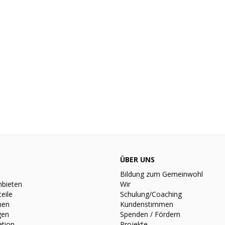
ÜBER UNS
Bildung zum Gemeinwohl
nbieten
Wir
teile
Schulung/Coaching
nen
Kundenstimmen
gen
Spenden / Fördern
ation
Projekte