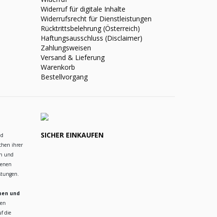
Widerruf für digitale Inhalte
Widerrufsrecht für Dienstleistungen
Rücktrittsbelehrung (Österreich)
Haftungsausschluss (Disclaimer)
Zahlungsweisen
Versand & Lieferung
Warenkorb
Bestellvorgang
SICHER EINKAUFEN
nd
chen ihrer
en und
ienen
istungen.
hen und
ren
f die