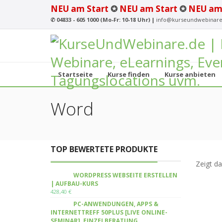
NEU am Start
✪
NEU am Start
✪
NEU am
✆
04833 - 605 1000 (Mo-Fr: 10-18 Uhr) |
info@kurseundwebinare
Startseite
Kurse finden
Kurse anbieten
Word
TOP BEWERTETE PRODUKTE
Zeigt da
WORDPRESS WEBSEITE ERSTELLEN
| AUFBAU-KURS
428,40
€
PC-ANWENDUNGEN, APPS &
INTERNETTREFF 50PLUS [LIVE ONLINE-
SEMINAR], EINZELBERATUNG