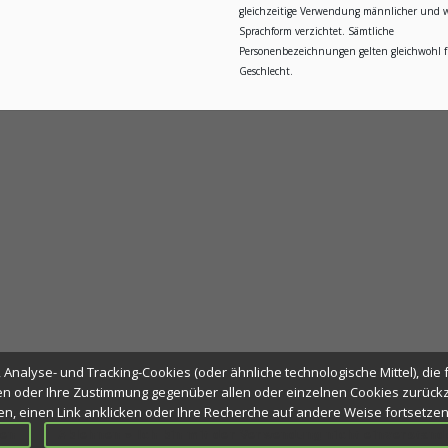
gleichzeitige Verwendung männlicher und w
Sprachform verzichtet. Sämtliche
Personenbezeichnungen gelten gleichwohl fü
Geschlecht.
Analyse- und Tracking-Cookies (oder ähnliche technologische Mittel), die 
n oder Ihre Zustimmung gegenüber allen oder einzelnen Cookies zurückzi
ßen, einen Link anklicken oder Ihre Recherche auf andere Weise fortsetze
sen
Ablehnen » Ich bin mit der Verwendung nicht einverstand