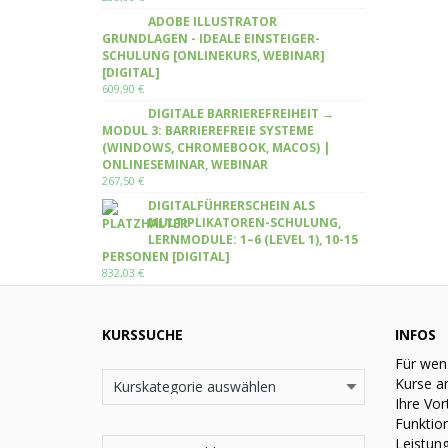
ADOBE ILLUSTRATOR
GRUNDLAGEN - IDEALE EINSTEIGER-
SCHULUNG [ONLINEKURS, WEBINAR]
[DIGITAL]
609,90
€
DIGITALE BARRIEREFREIHEIT →
MODUL 3: BARRIEREFREIE SYSTEME
(WINDOWS, CHROMEBOOK, MACOS) |
ONLINESEMINAR, WEBINAR
267,50
€
DIGITALFÜHRERSCHEIN ALS
MULTIPLIKATOREN-SCHULUNG,
LERNMODULE: 1–6 (LEVEL 1), 10-15
PERSONEN [DIGITAL]
832,03
€
KURSSUCHE
INFOS
Für wen
Kurse a
Ihre Vor
Funktio
Leistun