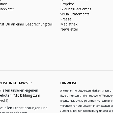
ation
Projekte
sanbieter
BildungsBarCamps
Visual Statements
Presse
st Du an einer Besprechung teil
Mediathek
Newsletter
EISE INKL. MWST.:
HINWEISE
i allen unseren eigenen
Alle genannten/gezeigten Markennamen u
eboten (
Mit Bildung zum
Bezeichnungen sind eingetragene Warenzei
wohl
)
Eigentümer. Die aufgeführten Markennam
Warenzeichen auf unseren Internetseiten d
ei allen Dienstleistungen und
ausschließlich zur Beschreibung unserer Le
n Kursangeboten