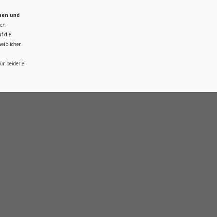
hen und
ren
f die
eiblicher
r beiderlei