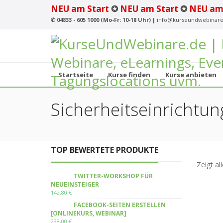
NEU am Start
✪
NEU am Start
✪
NEU am
✆
04833 - 605 1000 (Mo-Fr: 10-18 Uhr) |
info@kurseundwebinare
Startseite
Kurse finden
Kurse anbieten
Sicherheitseinrichtu
TOP BEWERTETE PRODUKTE
Zeigt al
TWITTER-WORKSHOP FÜR
NEUEINSTEIGER
142,80
€
FACEBOOK-SEITEN ERSTELLEN
[ONLINEKURS, WEBINAR]
238,00
€