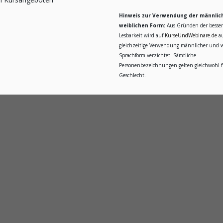
Hinweis zur Verwendung der männlic
weiblichen Form:
Aus Gründen der besse
Lesbarkeit wird auf
KurseUndWebinare.de
au
gleichzeitige Verwendung männlicher und w
Sprachform verzichtet. Sämtliche
Personenbezeichnungen gelten gleichwohl fü
Geschlecht.