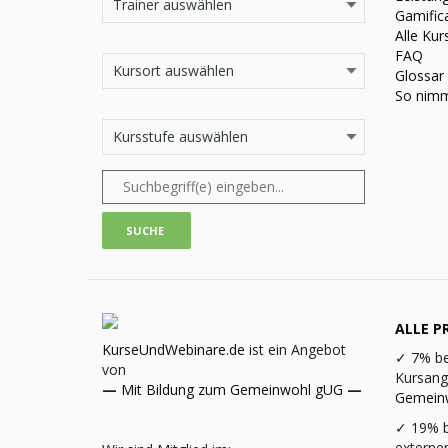
Gamific
Alle Kur
FAQ
Glossar
So nimm
ALLE PR
KurseUndWebinare.de
ist ein Angebot
✓
7% be
von
Kursang
—
Mit Bildung zum Gemeinwohl gUG
—
Gemein
✓
19% b
externe