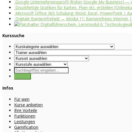
Google Unternehmensprofil (früher Google My Business) — m
Druckfertige Grafiken für Karten, Flyer etc. erstellen [Onlinek
Microsoft Office 365 Schulung: Word, Excel, PowerPoint | Auf
Digitale Barrierefreiheit → Modul 11: Barrierefreies Internet
Digitalführerschein, Lernmodul 6: Technologieall
Kurssuche
Infos
Für wen
Kurse anbieten
Ihre Vorteile
Funktionen
Leistungen
Gamification