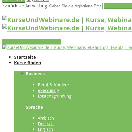
‹ zurück zur Anmeldung
Get reset pass
Vorteile
Funktionen
Leistungen
Startseite
Kurse finden
Business
Beruf & Karriere
eRecruiting
Existenzgründung
Sprache
Arabisch
Deutsch
Englisch