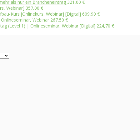
ehr als nur ein Brancheneintrag
321,00
€
urs, Webinar]
357,00
€
bau-Kurs [Onlinekurs, Webinar] [Digital]
609,90
€
 | Onlineseminar, Webinar
267,50
€
tag (Level 1) | Onlineseminar, Webinar [Digital]
224,70
€