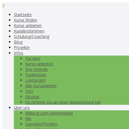
0
Startseite
Kurse finden
Kurse anbieten
Kundenstimmen
Schulung/Coaching
Blog
Projekte
Infos
Für wen
Kurse anbieten
Ihre Vorteile
Funktionen
Leistungen
Alle Kursanbieter
FAQ
Glossar
So nimmst Du an einer Besprechung teil
über uns
Bildung zum Gemeinwohl
Wir
Spenden/Fördern