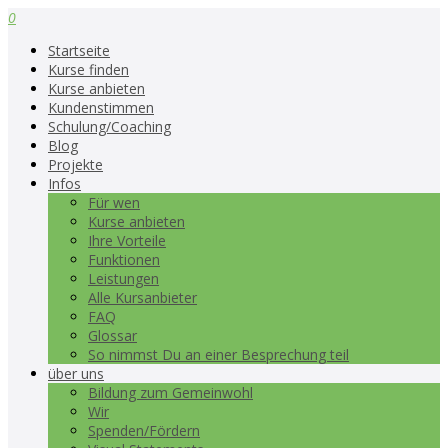
0
Startseite
Kurse finden
Kurse anbieten
Kundenstimmen
Schulung/Coaching
Blog
Projekte
Infos
Für wen
Kurse anbieten
Ihre Vorteile
Funktionen
Leistungen
Alle Kursanbieter
FAQ
Glossar
So nimmst Du an einer Besprechung teil
über uns
Bildung zum Gemeinwohl
Wir
Spenden/Fördern