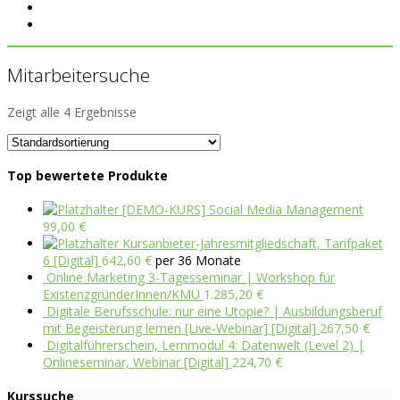
Mitarbeitersuche
Zeigt alle 4 Ergebnisse
Top bewertete Produkte
[DEMO-KURS] Social Media Management
99,00
€
Kursanbieter-Jahresmitgliedschaft, Tarifpaket
6 [Digital]
642,60
€
per 36 Monate
Online Marketing 3-Tagesseminar | Workshop für
ExistenzgründerInnen/KMU
1.285,20
€
Digitale Berufsschule: nur eine Utopie? | Ausbildungsberuf
mit Begeisterung lernen [Live-Webinar] [Digital]
267,50
€
Digitalführerschein, Lernmodul 4: Datenwelt (Level 2) |
Onlineseminar, Webinar [Digital]
224,70
€
Kurssuche