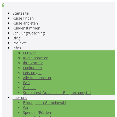
0
Startseite
Kurse finden
Kurse anbieten
Kundenstimmen
Schulung/Coaching
Blog
Projekte
Infos
Für wen
Kurse anbieten
Ihre Vorteile
Funktionen
Leistungen
Alle Kursanbieter
FAQ
Glossar
So nimmst Du an einer Besprechung teil
über uns
Bildung zum Gemeinwohl
Wir
Spenden/Fördern