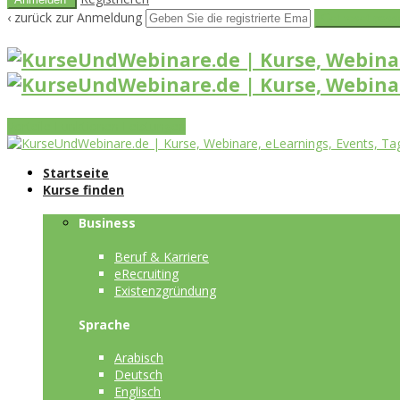
‹ zurück zur Anmeldung
Get reset pass
Vorteile
Funktionen
Leistungen
Startseite
Kurse finden
Business
Beruf & Karriere
eRecruiting
Existenzgründung
Sprache
Arabisch
Deutsch
Englisch