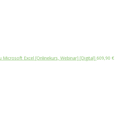
 Microsoft Excel [Onlinekurs, Webinar] [Digital]
609,90
€