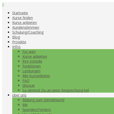
0
Startseite
Kurse finden
Kurse anbieten
Kundenstimmen
Schulung/Coaching
Blog
Projekte
Infos
Für wen
Kurse anbieten
Ihre Vorteile
Funktionen
Leistungen
Alle Kursanbieter
FAQ
Glossar
So nimmst Du an einer Besprechung teil
über uns
Bildung zum Gemeinwohl
Wir
Spenden/Fördern