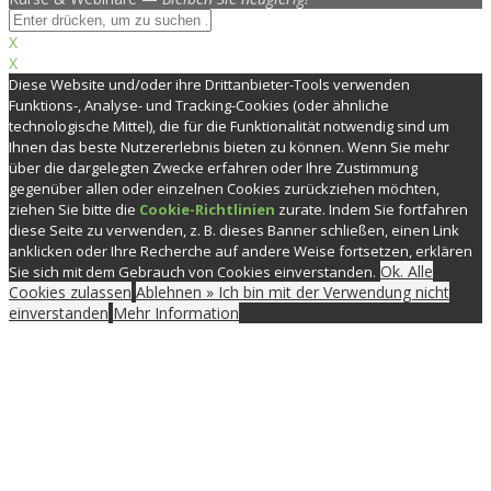
X
X
Diese Website und/oder ihre Drittanbieter-Tools verwenden
Funktions-, Analyse- und Tracking-Cookies (oder ähnliche
technologische Mittel), die für die Funktionalität notwendig sind um
Ihnen das beste Nutzererlebnis bieten zu können. Wenn Sie mehr
über die dargelegten Zwecke erfahren oder Ihre Zustimmung
gegenüber allen oder einzelnen Cookies zurückziehen möchten,
ziehen Sie bitte die
Cookie-Richtlinien
zurate. Indem Sie fortfahren
diese Seite zu verwenden, z. B. dieses Banner schließen, einen Link
anklicken oder Ihre Recherche auf andere Weise fortsetzen, erklären
Ok. Alle
Sie sich mit dem Gebrauch von Cookies einverstanden.
Cookies zulassen
Ablehnen » Ich bin mit der Verwendung nicht
einverstanden
Mehr Information