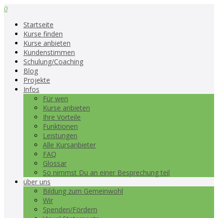
0
Startseite
Kurse finden
Kurse anbieten
Kundenstimmen
Schulung/Coaching
Blog
Projekte
Infos
Für wen
Kurse anbieten
Ihre Vorteile
Funktionen
Leistungen
Alle Kursanbieter
FAQ
Glossar
So nimmst Du an einer Besprechung teil
über uns
Bildung zum Gemeinwohl
Wir
Spenden/Fördern