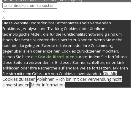
X
X
Diese Website und/oder ihre Drittanbieter-Tools verwenden
Funktions-, Analyse- und Tracking-Cookies (oder ähnliche
technologische Mittel), die für die Funktionalität notwendig sind um
Ihnen das beste Nutzererlebnis bieten zu können. Wenn Sie mehr
über die dargelegten Zwecke erfahren oder Ihre Zustimmung
gegenüber allen oder einzelnen Cookies zurückziehen möchten,
ziehen Sie bitte die
Cookie-Richtlinien
zurate. Indem Sie fortfahren
diese Seite zu verwenden, z. B. dieses Banner schließen, einen Link
anklicken oder Ihre Recherche auf andere Weise fortsetzen, erklären
Ok. Alle
Sie sich mit dem Gebrauch von Cookies einverstanden.
Cookies zulassen
Ablehnen » Ich bin mit der Verwendung nicht
einverstanden
Mehr Information