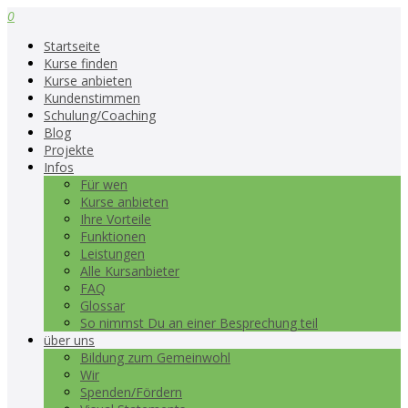
0
Startseite
Kurse finden
Kurse anbieten
Kundenstimmen
Schulung/Coaching
Blog
Projekte
Infos
Für wen
Kurse anbieten
Ihre Vorteile
Funktionen
Leistungen
Alle Kursanbieter
FAQ
Glossar
So nimmst Du an einer Besprechung teil
über uns
Bildung zum Gemeinwohl
Wir
Spenden/Fördern