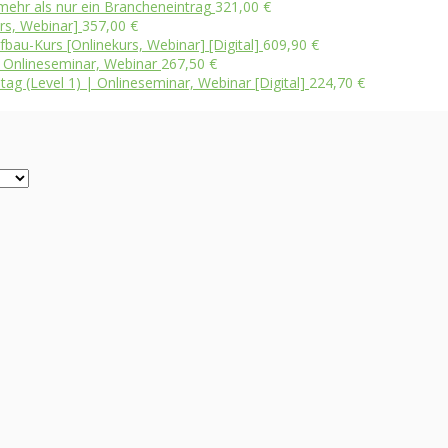
ehr als nur ein Brancheneintrag
321,00
€
urs, Webinar]
357,00
€
bau-Kurs [Onlinekurs, Webinar] [Digital]
609,90
€
 | Onlineseminar, Webinar
267,50
€
tag (Level 1) | Onlineseminar, Webinar [Digital]
224,70
€