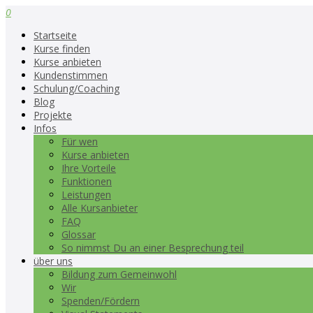
0
Startseite
Kurse finden
Kurse anbieten
Kundenstimmen
Schulung/Coaching
Blog
Projekte
Infos
Für wen
Kurse anbieten
Ihre Vorteile
Funktionen
Leistungen
Alle Kursanbieter
FAQ
Glossar
So nimmst Du an einer Besprechung teil
über uns
Bildung zum Gemeinwohl
Wir
Spenden/Fördern