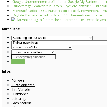
Google Unternehmensprofil (früher Google My Business) — m
Druckfertige Grafiken für Karten, Flyer etc. erstellen [Onlinek
Microsoft Office 365 Schulung: Word, Excel, PowerPoint | Auf
Digitale Barrierefreiheit → Modul 11: Barrierefreies Internet
Digitalführerschein, Lernmodul 6: Technologieall
Kurssuche
Infos
Für wen
Kurse anbieten
Ihre Vorteile
Funktionen
Leistungen
Gamification