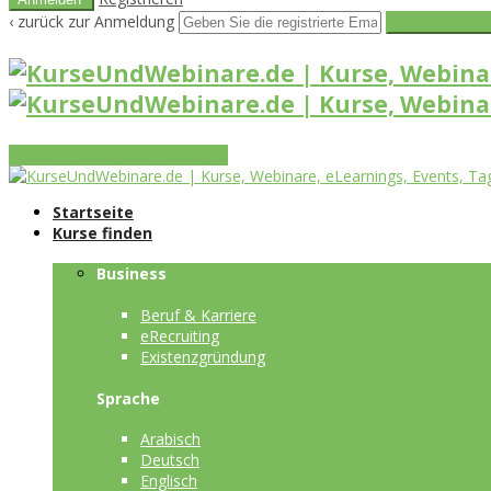
‹ zurück zur Anmeldung
Get reset pass
Vorteile
Funktionen
Leistungen
Startseite
Kurse finden
Business
Beruf & Karriere
eRecruiting
Existenzgründung
Sprache
Arabisch
Deutsch
Englisch