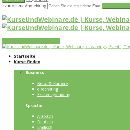
‹ zurück zur Anmeldung
Get reset pass
Vorteile
Funktionen
Leistungen
Startseite
Kurse finden
Business
Beruf & Karriere
eRecruiting
Existenzgründung
Sprache
Arabisch
Deutsch
Englisch