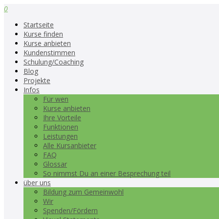
0
Startseite
Kurse finden
Kurse anbieten
Kundenstimmen
Schulung/Coaching
Blog
Projekte
Infos
Für wen
Kurse anbieten
Ihre Vorteile
Funktionen
Leistungen
Alle Kursanbieter
FAQ
Glossar
So nimmst Du an einer Besprechung teil
über uns
Bildung zum Gemeinwohl
Wir
Spenden/Fördern