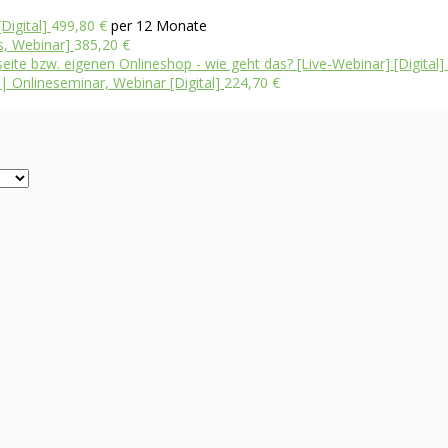
Digital]
499,80
€
per 12 Monate
s, Webinar]
385,20
€
te bzw. eigenen Onlineshop - wie geht das? [Live-Webinar] [Digital]
 | Onlineseminar, Webinar [Digital]
224,70
€