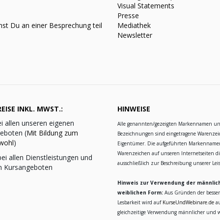
Visual Statements
Presse
st Du an einer Besprechung teil
Mediathek
Newsletter
EISE INKL. MWST.:
HINWEISE
i allen unseren eigenen
Alle genannten/gezeigten Markennamen u
eboten (
Mit Bildung zum
Bezeichnungen sind eingetragene Warenzei
wohl
)
Eigentümer. Die aufgeführten Markennam
Warenzeichen auf unseren Internetseiten d
ei allen Dienstleistungen und
ausschließlich zur Beschreibung unserer Le
n Kursangeboten
Hinweis zur Verwendung der männlic
weiblichen Form:
Aus Gründen der besse
Lesbarkeit wird auf
KurseUndWebinare.de
au
gleichzeitige Verwendung männlicher und w