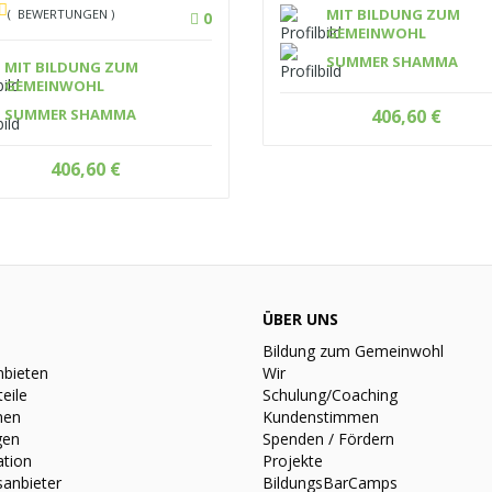
MIT BILDUNG ZUM
( BEWERTUNGEN )
0
GEMEINWOHL
SUMMER SHAMMA
MIT BILDUNG ZUM
GEMEINWOHL
SUMMER SHAMMA
406,60
€
406,60
€
ÜBER UNS
Bildung zum Gemeinwohl
nbieten
Wir
teile
Schulung/Coaching
nen
Kundenstimmen
gen
Spenden / Fördern
ation
Projekte
sanbieter
BildungsBarCamps