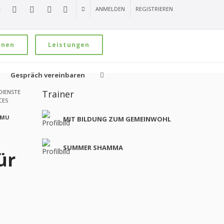
ANMELDEN
REGISTRIEREN
onen
Leistungen
Gespräch vereinbaren
IENSTE
Trainer
CES
KMU
MIT BILDUNG ZUM GEMEINWOHL
SUMMER SHAMMA
ür