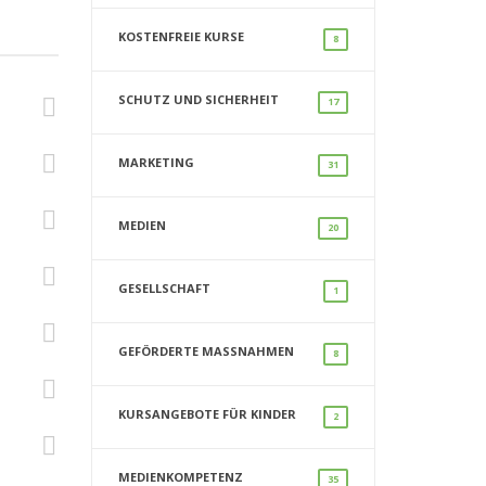
KOSTENFREIE KURSE
8
SCHUTZ UND SICHERHEIT
17
MARKETING
31
MEDIEN
20
GESELLSCHAFT
1
GEFÖRDERTE MASSNAHMEN
8
KURSANGEBOTE FÜR KINDER
2
MEDIENKOMPETENZ
35