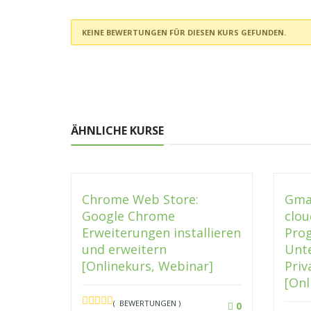
KEINE BEWERTUNGEN FÜR DIESEN KURS GEFUNDEN.
ÄHNLICHE KURSE
Chrome Web Store:
Gmai
Google Chrome
clou
Erweiterungen installieren
Pro
und erweitern
Unt
[Onlinekurs, Webinar]
Pri
[Onl
( BEWERTUNGEN )
0