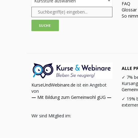
Kursstufe auswählen
FAQ
Glossar
So nimm
ALLE PR
✓
7% be
Kursang
KurseUndWebinare.de
ist ein Angebot
Gemein
von
—
Mit Bildung zum Gemeinwohl gUG
—
✓
19% b
externe
Wir sind Mitglied im: