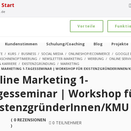
 Start
.de
Vorteile
Funkti
Kundenstimmen
Schulung/Coaching
Blog
Projekte
TE
KURS
BUSINESS
SOCIAL MEDIA
ONLINESHOP/ECOMMERCE
GOOGLE D
SCHINENOPTIMIERUNG
NEWSLETTER-MARKETING
WERBUNG
ONLINE SERVI
& KARRIERE
EXISTENZGRÜNDUNG
MARKETING
E MARKETING 1-TAGESSEMINAR | WORKSHOP FÜR EXISTENZGRÜNDERINNEN/
line Marketing 1-
gesseminar | Workshop f
istenzgründerInnen/KMU
( 0 REZENSIONEN
0 TEILNEHMER
)