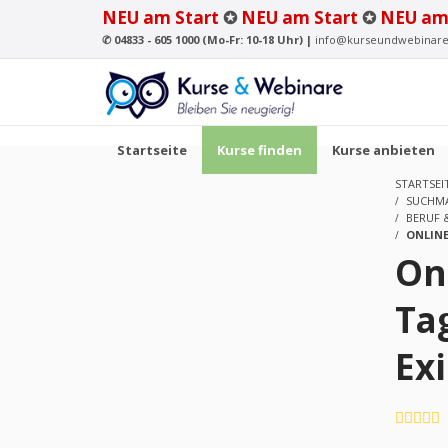
NEU am Start
✪
NEU am Start
✪
NEU am
✆
04833 - 605 1000 (Mo-Fr: 10-18 Uhr) |
info@kurseundwebinare
Startseite
Kurse finden
Kurse anbieten
STARTSEI
SUCHMA
BERUF 
ONLIN
On
Ta
Ex