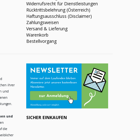
Widerrufsrecht für Dienstleistungen
Rücktrittsbelehrung (Österreich)
Haftungsausschluss (Disclaimer)
Zahlungsweisen
Versand & Lieferung
Warenkorb
Bestellvorgang
nd
chen ihrer
en und
ienen
istungen.
hen und
SICHER EINKAUFEN
ren
f die
eiblicher