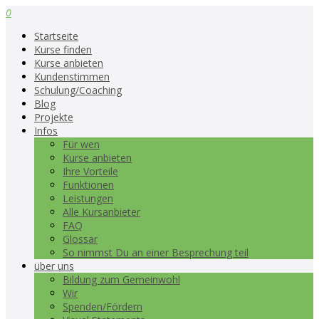
0
Startseite
Kurse finden
Kurse anbieten
Kundenstimmen
Schulung/Coaching
Blog
Projekte
Infos
Für wen
Kurse anbieten
Ihre Vorteile
Funktionen
Leistungen
Alle Kursanbieter
FAQ
Glossar
So nimmst Du an einer Besprechung teil
über uns
Bildung zum Gemeinwohl
Wir
Spenden/Fördern