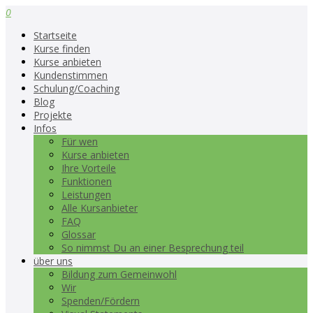
0
Startseite
Kurse finden
Kurse anbieten
Kundenstimmen
Schulung/Coaching
Blog
Projekte
Infos
Für wen
Kurse anbieten
Ihre Vorteile
Funktionen
Leistungen
Alle Kursanbieter
FAQ
Glossar
So nimmst Du an einer Besprechung teil
über uns
Bildung zum Gemeinwohl
Wir
Spenden/Fördern