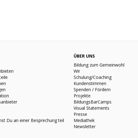
ÜBER UNS
Bildung zum Gemeinwohl
nbieten
Wir
teile
Schulung/Coaching
nen
Kundenstimmen
gen
Spenden / Fördern
ation
Projekte
sanbieter
BildungsBarCamps
Visual Statements
Presse
st Du an einer Besprechung teil
Mediathek
Newsletter