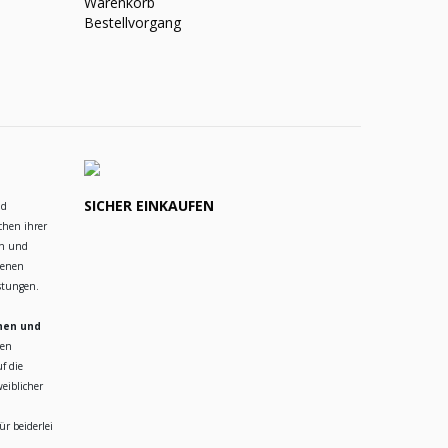
Warenkorb
Bestellvorgang
SICHER EINKAUFEN
nd
chen ihrer
en und
ienen
istungen.
hen und
ren
f die
eiblicher
r beiderlei