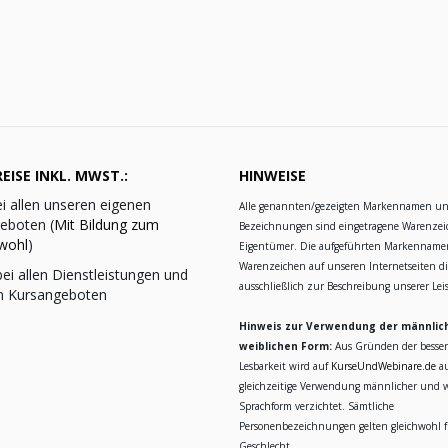
EISE INKL. MWST.:
HINWEISE
i allen unseren eigenen
Alle genannten/gezeigten Markennamen u
eboten (
Mit Bildung zum
Bezeichnungen sind eingetragene Warenzei
wohl
)
Eigentümer. Die aufgeführten Markennam
Warenzeichen auf unseren Internetseiten d
ei allen Dienstleistungen und
ausschließlich zur Beschreibung unserer Le
n Kursangeboten
Hinweis zur Verwendung der männlic
weiblichen Form:
Aus Gründen der besse
Lesbarkeit wird auf
KurseUndWebinare.de
au
gleichzeitige Verwendung männlicher und w
Sprachform verzichtet. Sämtliche
Personenbezeichnungen gelten gleichwohl fü
Geschlecht.