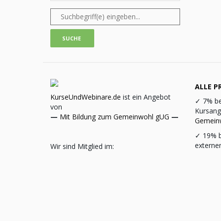
ALLE PR
KurseUndWebinare.de
ist ein Angebot
✓
7% be
von
Kursang
—
Mit Bildung zum Gemeinwohl gUG
—
Gemein
✓
19% b
externe
Wir sind Mitglied im: