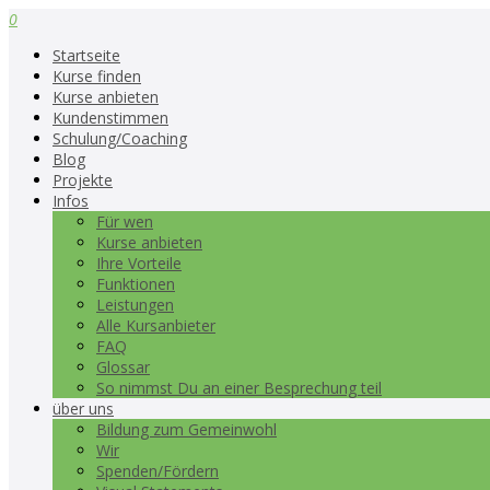
0
Startseite
Kurse finden
Kurse anbieten
Kundenstimmen
Schulung/Coaching
Blog
Projekte
Infos
Für wen
Kurse anbieten
Ihre Vorteile
Funktionen
Leistungen
Alle Kursanbieter
FAQ
Glossar
So nimmst Du an einer Besprechung teil
über uns
Bildung zum Gemeinwohl
Wir
Spenden/Fördern