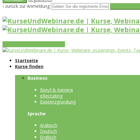
‹ zurück zur Anmeldung
Get reset pass
Vorteile
Funktionen
Leistungen
Startseite
Kurse finden
Business
Beruf & Karriere
eRecruiting
Existenzgründung
Sprache
Arabisch
Deutsch
Englisch