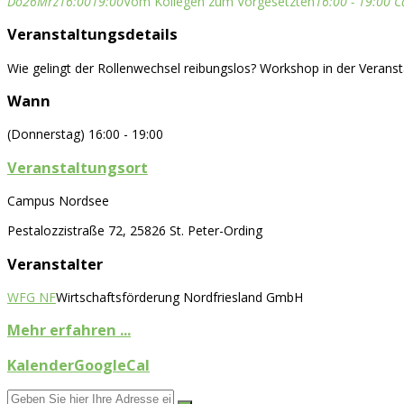
Do
26
Mrz
16:00
19:00
Vom Kollegen zum Vorgesetzten
16:00 - 19:00
C
Veranstaltungsdetails
Wie gelingt der Rollenwechsel reibungslos? Workshop in der Veranst
Wann
(Donnerstag) 16:00 - 19:00
Veranstaltungsort
Campus Nordsee
Pestalozzistraße 72, 25826 St. Peter-Ording
Veranstalter
WFG NF
Wirtschaftsförderung Nordfriesland GmbH
Mehr erfahren ...
Kalender
GoogleCal