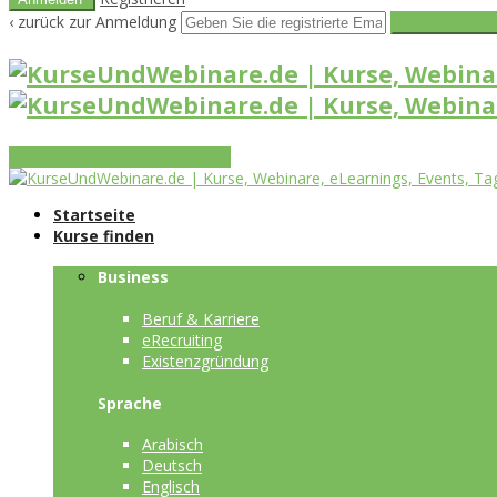
‹ zurück zur Anmeldung
Get reset pass
Vorteile
Funktionen
Leistungen
Startseite
Kurse finden
Business
Beruf & Karriere
eRecruiting
Existenzgründung
Sprache
Arabisch
Deutsch
Englisch