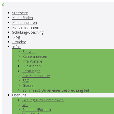
0
Startseite
Kurse finden
Kurse anbieten
Kundenstimmen
Schulung/Coaching
Blog
Projekte
Infos
Für wen
Kurse anbieten
Ihre Vorteile
Funktionen
Leistungen
Alle Kursanbieter
FAQ
Glossar
So nimmst Du an einer Besprechung teil
über uns
Bildung zum Gemeinwohl
Wir
Spenden/Fördern