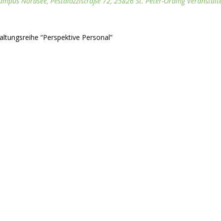
ampus Nordsee
, Pestalozzistraße 72, 25826 St. Peter-Ording
Veranstalt
altungsreihe “Perspektive Personal”