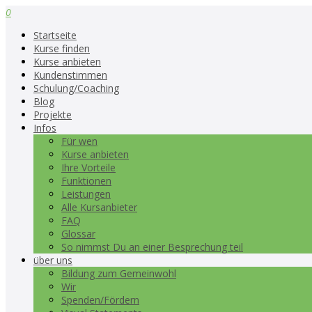
0
Startseite
Kurse finden
Kurse anbieten
Kundenstimmen
Schulung/Coaching
Blog
Projekte
Infos
Für wen
Kurse anbieten
Ihre Vorteile
Funktionen
Leistungen
Alle Kursanbieter
FAQ
Glossar
So nimmst Du an einer Besprechung teil
über uns
Bildung zum Gemeinwohl
Wir
Spenden/Fördern