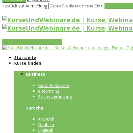
‹ zurück zur Anmeldung
Get reset pass
Vorteile
Funktionen
Leistungen
Startseite
Kurse finden
Business
Beruf & Karriere
eRecruiting
Existenzgründung
Sprache
Arabisch
Deutsch
Englisch