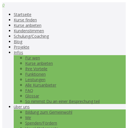
0
Startseite
Kurse finden
Kurse anbieten
Kundenstimmen
Schulung/Coaching
Blog
Projekte
Infos
Für wen
Kurse anbieten
Ihre Vorteile
Funktionen
Leistungen
Alle Kursanbieter
FAQ
Glossar
So nimmst Du an einer Besprechung teil
über uns
Bildung zum Gemeinwohl
Wir
Spenden/Fördern