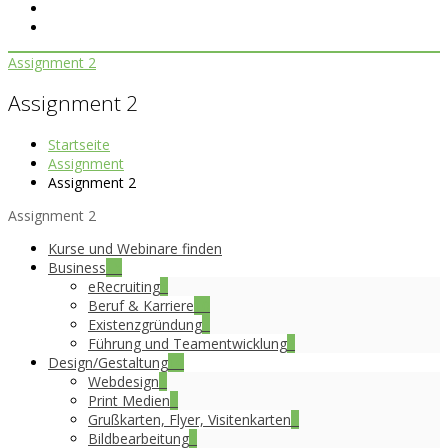
Assignment 2
Assignment 2
Startseite
Assignment
Assignment 2
Assignment 2
Kurse und Webinare finden
Business
15
eRecruiting
5
Beruf & Karriere
10
Existenzgründung
7
Führung und Teamentwicklung
3
Design/Gestaltung
16
Webdesign
5
Print Medien
4
Grußkarten, Flyer, Visitenkarten
2
Bildbearbeitung
3