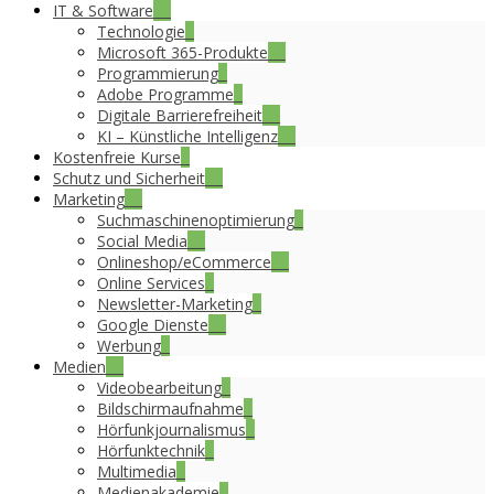
IT & Software
36
Technologie
4
Microsoft 365-Produkte
14
Programmierung
2
Adobe Programme
3
Digitale Barrierefreiheit
16
KI – Künstliche Intelligenz
23
Kostenfreie Kurse
8
Schutz und Sicherheit
17
Marketing
31
Suchmaschinenoptimierung
5
Social Media
16
Onlineshop/eCommerce
12
Online Services
6
Newsletter-Marketing
7
Google Dienste
19
Werbung
6
Medien
20
Videobearbeitung
6
Bildschirmaufnahme
2
Hörfunkjournalismus
8
Hörfunktechnik
6
Multimedia
3
Medienakademie
1