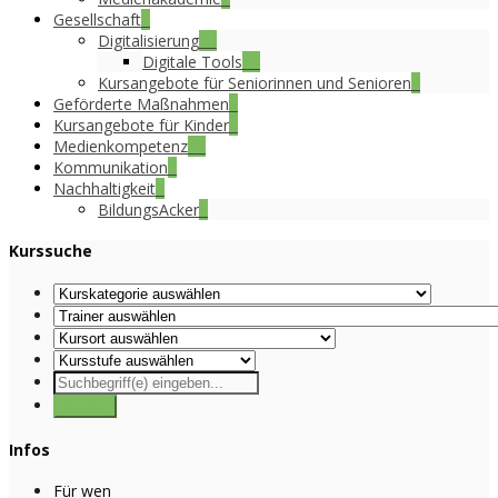
Gesellschaft
1
Digitalisierung
39
Digitale Tools
15
Kursangebote für Seniorinnen und Senioren
4
Geförderte Maßnahmen
8
Kursangebote für Kinder
2
Medienkompetenz
35
Kommunikation
1
Nachhaltigkeit
1
BildungsAcker
1
Kurssuche
Infos
Für wen