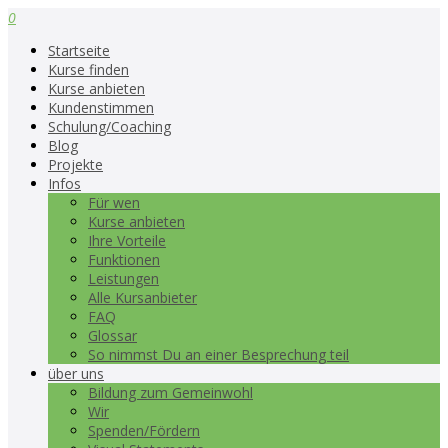
0
Startseite
Kurse finden
Kurse anbieten
Kundenstimmen
Schulung/Coaching
Blog
Projekte
Infos
Für wen
Kurse anbieten
Ihre Vorteile
Funktionen
Leistungen
Alle Kursanbieter
FAQ
Glossar
So nimmst Du an einer Besprechung teil
über uns
Bildung zum Gemeinwohl
Wir
Spenden/Fördern