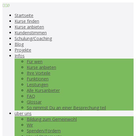
0
Startseite
Kurse finden
Kurse anbieten
Kundenstimmen
Schulung/Coaching
Blog
Projekte
Infos
Für wen
Kurse anbieten
Ihre Vorteile
Funktionen
Leistungen
Alle Kursanbieter
FAQ
Glossar
So nimmst Du an einer Besprechung teil
über uns
Bildung zum Gemeinwohl
Wir
Spenden/Fördern