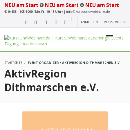
NEU am Start
✪
NEU am Start
✪
NEU am Start
✆
04833 - 605 1000 (Mo-Fr: 10-18 Uhr) |
info@kurseundwebinare.de
ANMELDEN
REGISTRIEREN
STARTSEITE
EVENT ORGANIZER / AKTIVREGION-DITHMARSCHEN-E-V
AktivRegion
Dithmarschen e.V.