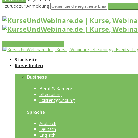
‹ zurück zur Anmeldung
Get reset pass
Vorteile
Funktionen
Leistungen
Startseite
Kurse finden
Business
Beruf & Karriere
eRecruiting
Existenzgründung
Sprache
Arabisch
Deutsch
Englisch