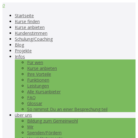
0
Startseite
Kurse finden
Kurse anbieten
Kundenstimmen
Schulung/Coaching
Blog
Projekte
Infos
Für wen
Kurse anbieten
Ihre Vorteile
Funktionen
Leistungen
Alle Kursanbieter
FAQ
Glossar
So nimmst Du an einer Besprechung teil
über uns
Bildung zum Gemeinwohl
Wir
Spenden/Fördern