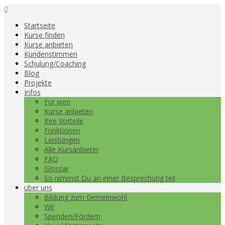
0
Startseite
Kurse finden
Kurse anbieten
Kundenstimmen
Schulung/Coaching
Blog
Projekte
Infos
Für wen
Kurse anbieten
Ihre Vorteile
Funktionen
Leistungen
Alle Kursanbieter
FAQ
Glossar
So nimmst Du an einer Besprechung teil
über uns
Bildung zum Gemeinwohl
Wir
Spenden/Fördern