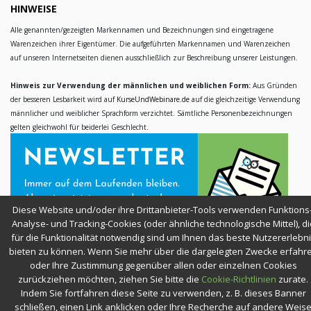
HINWEISE
Alle genannten/gezeigten Markennamen und Bezeichnungen sind eingetragene
Warenzeichen ihrer Eigentümer. Die aufgeführten Markennamen und Warenzeichen
auf unseren Internetseiten dienen ausschließlich zur Beschreibung unserer Leistungen.
Hinweis zur Verwendung der männlichen und weiblichen Form:
Aus Gründen
der besseren Lesbarkeit wird auf
KurseUndWebinare.de
auf die gleichzeitige Verwendung
männlicher und weiblicher Sprachform verzichtet. Sämtliche Personenbezeichnungen
gelten gleichwohl für beiderlei Geschlecht.
Diese Website und/oder ihre Drittanbieter-Tools verwenden Funktions-
Analyse- und Tracking-Cookies (oder ähnliche technologische Mittel), di
für die Funktionalität notwendig sind um Ihnen das beste Nutzererlebn
bieten zu können. Wenn Sie mehr über die dargelegten Zwecke erfahr
oder Ihre Zustimmung gegenüber allen oder einzelnen Cookies
zurückziehen möchten, ziehen Sie bitte die
Cookie-Richtlinien
zurate.
Indem Sie fortfahren diese Seite zu verwenden, z. B. dieses Banner
SICHER EINKAUFEN
schließen, einen Link anklicken oder Ihre Recherche auf andere Weis