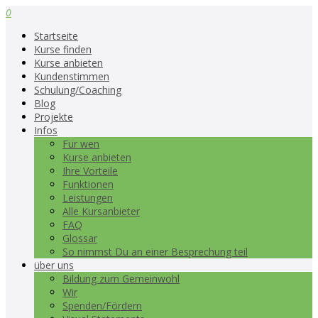
0
Startseite
Kurse finden
Kurse anbieten
Kundenstimmen
Schulung/Coaching
Blog
Projekte
Infos
Für wen
Kurse anbieten
Ihre Vorteile
Funktionen
Leistungen
Alle Kursanbieter
FAQ
Glossar
So nimmst Du an einer Besprechung teil
über uns
Bildung zum Gemeinwohl
Wir
Spenden/Fördern