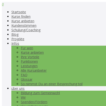
0
Startseite
Kurse finden
Kurse anbieten
Kundenstimmen
Schulung/Coaching
Blog
Projekte
Infos
Für wen
Kurse anbieten
Ihre Vorteile
Funktionen
Leistungen
Alle Kursanbieter
FAQ
Glossar
So nimmst Du an einer Besprechung teil
über uns
Bildung zum Gemeinwohl
Wir
Spenden/Fördern