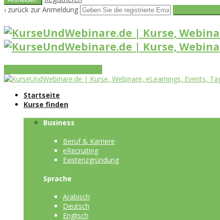
‹ zurück zur Anmeldung
Get reset pass
Vorteile
Funktionen
Leistungen
Startseite
Kurse finden
Business
Beruf & Karriere
eRecruiting
Existenzgründung
Sprache
Arabisch
Deutsch
Englisch