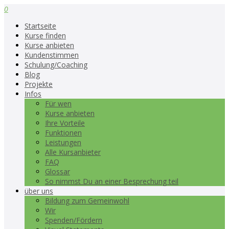
0
Startseite
Kurse finden
Kurse anbieten
Kundenstimmen
Schulung/Coaching
Blog
Projekte
Infos
Für wen
Kurse anbieten
Ihre Vorteile
Funktionen
Leistungen
Alle Kursanbieter
FAQ
Glossar
So nimmst Du an einer Besprechung teil
über uns
Bildung zum Gemeinwohl
Wir
Spenden/Fördern