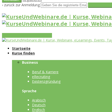
‹ zurück zur Anmeldung
Get reset pass
Vorteile
Funktionen
Leistungen
Startseite
Kurse finden
Business
Beruf & Karriere
eRecruiting
Existenzgründung
Sprache
Arabisch
Deutsch
Englisch