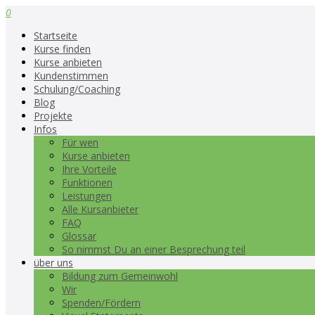
0
Startseite
Kurse finden
Kurse anbieten
Kundenstimmen
Schulung/Coaching
Blog
Projekte
Infos
Für wen
Kurse anbieten
Ihre Vorteile
Funktionen
Leistungen
Alle Kursanbieter
FAQ
Glossar
So nimmst Du an einer Besprechung teil
über uns
Bildung zum Gemeinwohl
Wir
Spenden/Fördern