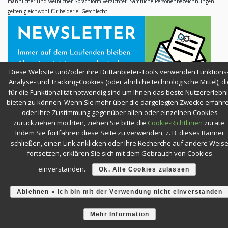
männlicher und weiblicher Sprachform verzichtet. Sämtliche Personenbezeichnungen
gelten gleichwohl für beiderlei Geschlecht.
Diese Website und/oder ihre Drittanbieter-Tools verwenden Funktions-
Analyse- und Tracking-Cookies (oder ähnliche technologische Mittel), di
für die Funktionalität notwendig sind um Ihnen das beste Nutzererlebn
bieten zu können. Wenn Sie mehr über die dargelegten Zwecke erfahr
oder Ihre Zustimmung gegenüber allen oder einzelnen Cookies
zurückziehen möchten, ziehen Sie bitte die
Cookie-Richtlinien
zurate.
Indem Sie fortfahren diese Seite zu verwenden, z. B. dieses Banner
SICHER EINKAUFEN
schließen, einen Link anklicken oder Ihre Recherche auf andere Weis
fortsetzen, erklären Sie sich mit dem Gebrauch von Cookies
einverstanden.
Ok. Alle Cookies zulassen
Ablehnen » Ich bin mit der Verwendung nicht einverstanden
KURSE & WEBINARE —
BLEIBEN SIE NEUGIERIG!
Mehr Information