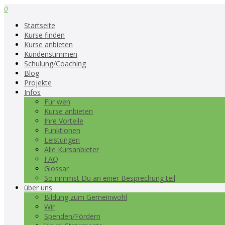
0
Startseite
Kurse finden
Kurse anbieten
Kundenstimmen
Schulung/Coaching
Blog
Projekte
Infos
Für wen
Kurse anbieten
Ihre Vorteile
Funktionen
Leistungen
Alle Kursanbieter
FAQ
Glossar
So nimmst Du an einer Besprechung teil
über uns
Bildung zum Gemeinwohl
Wir
Spenden/Fördern