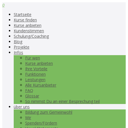
0
Startseite
Kurse finden
Kurse anbieten
Kundenstimmen
Schulung/Coaching
Blog
Projekte
Infos
Für wen
Kurse anbieten
Ihre Vorteile
Funktionen
Leistungen
Alle Kursanbieter
FAQ
Glossar
So nimmst Du an einer Besprechung teil
über uns
Bildung zum Gemeinwohl
Wir
Spenden/Fördern