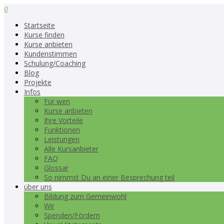
0
Startseite
Kurse finden
Kurse anbieten
Kundenstimmen
Schulung/Coaching
Blog
Projekte
Infos
Für wen
Kurse anbieten
Ihre Vorteile
Funktionen
Leistungen
Alle Kursanbieter
FAQ
Glossar
So nimmst Du an einer Besprechung teil
über uns
Bildung zum Gemeinwohl
Wir
Spenden/Fördern