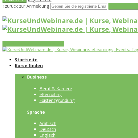
‹ zurück zur Anmeldung
Get reset pass
Vorteile
Funktionen
Leistungen
Startseite
Kurse finden
Business
Beruf & Karriere
eRecruiting
Existenzgründung
Sprache
Arabisch
Deutsch
Englisch