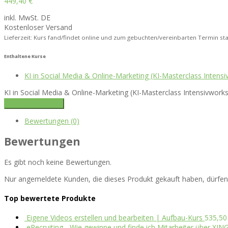
449,40
€
inkl. MwSt. DE
Kostenloser Versand
Lieferzeit: Kurs fand/findet online und zum gebuchten/vereinbarten Termin sta
Enthaltene Kurse
KI in Social Media & Online-Marketing (KI-Masterclass Intens
KI in Social Media & Online-Marketing (KI-Masterclass Intensivwor
In den Warenkorb
Bewertungen (0)
Bewertungen
Es gibt noch keine Bewertungen.
Nur angemeldete Kunden, die dieses Produkt gekauft haben, dürfe
Top bewertete Produkte
Eigene Videos erstellen und bearbeiten | Aufbau-Kurs
535,5
eRecruiting - Wie gewinne und finde ich Mitarbeiter über XI