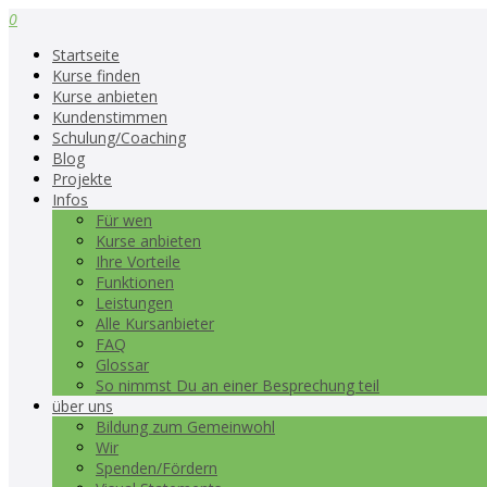
0
Startseite
Kurse finden
Kurse anbieten
Kundenstimmen
Schulung/Coaching
Blog
Projekte
Infos
Für wen
Kurse anbieten
Ihre Vorteile
Funktionen
Leistungen
Alle Kursanbieter
FAQ
Glossar
So nimmst Du an einer Besprechung teil
über uns
Bildung zum Gemeinwohl
Wir
Spenden/Fördern