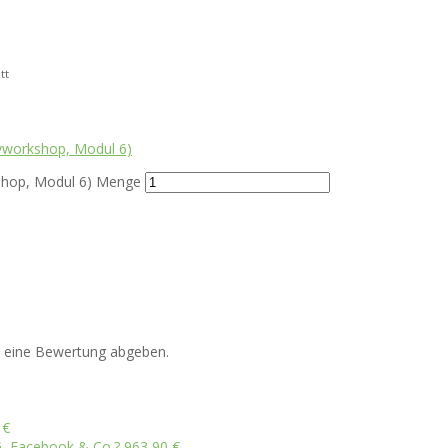
tt
ivworkshop, Modul 6)
kshop, Modul 6) Menge
n eine Bewertung abgeben.
0
€
NG, Facebook & Co.?
963,90
€