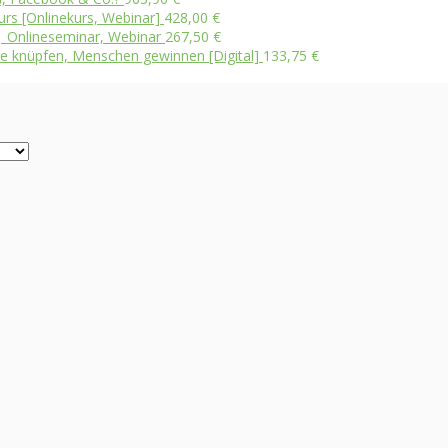
rs [Onlinekurs, Webinar]
428,00
€
t | Onlineseminar, Webinar
267,50
€
kte knüpfen, Menschen gewinnen [Digital]
133,75
€