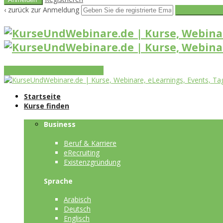
‹ zurück zur Anmeldung
Get reset pass
Vorteile
Funktionen
Leistungen
Startseite
Kurse finden
Business
Beruf & Karriere
eRecruiting
Existenzgründung
Sprache
Arabisch
Deutsch
Englisch