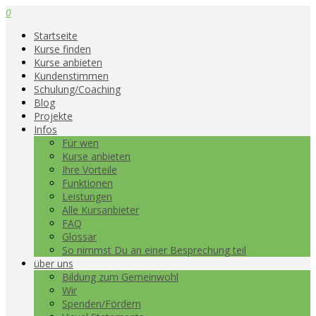
0
Startseite
Kurse finden
Kurse anbieten
Kundenstimmen
Schulung/Coaching
Blog
Projekte
Infos
Für wen
Kurse anbieten
Ihre Vorteile
Funktionen
Leistungen
Alle Kursanbieter
FAQ
Glossar
So nimmst Du an einer Besprechung teil
über uns
Bildung zum Gemeinwohl
Wir
Spenden/Fördern