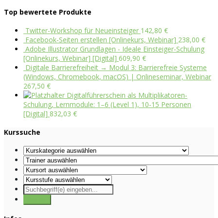
Top bewertete Produkte
Twitter-Workshop für Neueinsteiger
142,80
€
Facebook-Seiten erstellen [Onlinekurs, Webinar]
238,00
€
Adobe Illustrator Grundlagen - Ideale Einsteiger-Schulung
[Onlinekurs, Webinar] [Digital]
609,90
€
Digitale Barrierefreiheit → Modul 3: Barrierefreie Systeme
(Windows, Chromebook, macOS) | Onlineseminar, Webinar
267,50
€
Digitalführerschein als Multiplikatoren-
Schulung, Lernmodule: 1–6 (Level 1), 10-15 Personen
[Digital]
832,03
€
Kurssuche