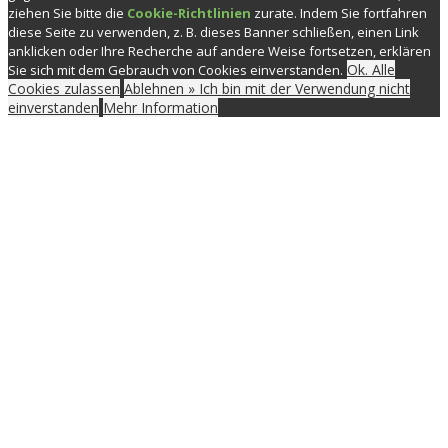
ziehen Sie bitte die
Cookie-Richtlinien
zurate. Indem Sie fortfahren
diese Seite zu verwenden, z. B. dieses Banner schließen, einen Link
anklicken oder Ihre Recherche auf andere Weise fortsetzen, erklären
Ok. Alle
Sie sich mit dem Gebrauch von Cookies einverstanden.
Cookies zulassen
Ablehnen » Ich bin mit der Verwendung nicht
einverstanden
Mehr Information