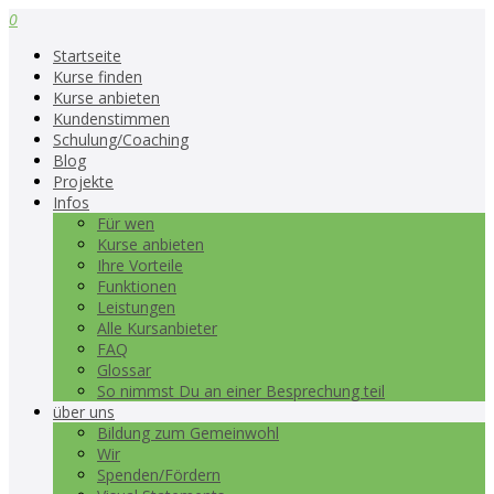
0
Startseite
Kurse finden
Kurse anbieten
Kundenstimmen
Schulung/Coaching
Blog
Projekte
Infos
Für wen
Kurse anbieten
Ihre Vorteile
Funktionen
Leistungen
Alle Kursanbieter
FAQ
Glossar
So nimmst Du an einer Besprechung teil
über uns
Bildung zum Gemeinwohl
Wir
Spenden/Fördern