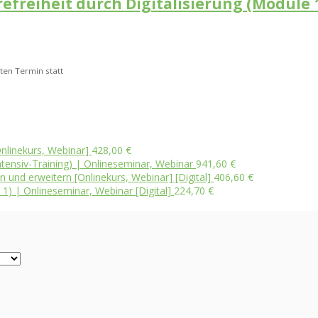
erefreiheit durch Digitalisierung (Module
ten Termin statt
nlinekurs, Webinar]
428,00
€
ensiv-Training) | Onlineseminar, Webinar
941,60
€
und erweitern [Onlinekurs, Webinar] [Digital]
406,60
€
 1) | Onlineseminar, Webinar [Digital]
224,70
€