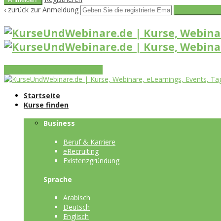
‹ zurück zur Anmeldung
Get reset pass
Vorteile
Funktionen
Leistungen
Startseite
Kurse finden
Business
Beruf & Karriere
eRecruiting
Existenzgründung
Sprache
Arabisch
Deutsch
Englisch