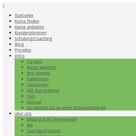
0
Startseite
Kurse finden
Kurse anbieten
Kundenstimmen
Schulung/Coaching
Blog
Projekte
Infos
Für wen
Kurse anbieten
Ihre Vorteile
Funktionen
Leistungen
Alle Kursanbieter
FAQ
Glossar
So nimmst Du an einer Besprechung teil
über uns
Bildung zum Gemeinwohl
Wir
Spenden/Fördern