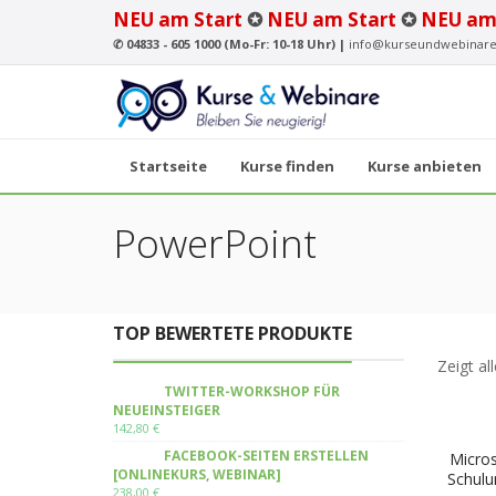
NEU am Start
✪
NEU am Start
✪
NEU am
✆
04833 - 605 1000 (Mo-Fr: 10-18 Uhr) |
info@kurseundwebinare
Startseite
Kurse finden
Kurse anbieten
PowerPoint
TOP BEWERTETE PRODUKTE
Zeigt al
TWITTER-WORKSHOP FÜR
NEUEINSTEIGER
142,80
€
FACEBOOK-SEITEN ERSTELLEN
Micro
[ONLINEKURS, WEBINAR]
Schulu
238,00
€