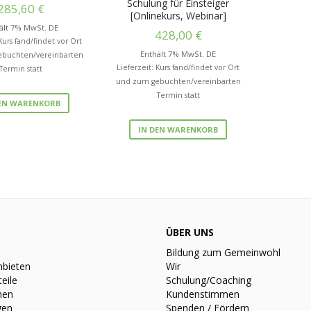
Schulung für Einsteiger
285,60
€
[Onlinekurs, Webinar]
ält 7% MwSt. DE
428,00
€
 Kurs fand/findet vor Ort
Enthält 7% MwSt. DE
buchten/vereinbarten
Lieferzeit: Kurs fand/findet vor Ort
Termin statt
und zum gebuchten/vereinbarten
Termin statt
DEN WARENKORB
IN DEN WARENKORB
ÜBER UNS
Bildung zum Gemeinwohl
nbieten
Wir
teile
Schulung/Coaching
nen
Kundenstimmen
gen
Spenden / Fördern