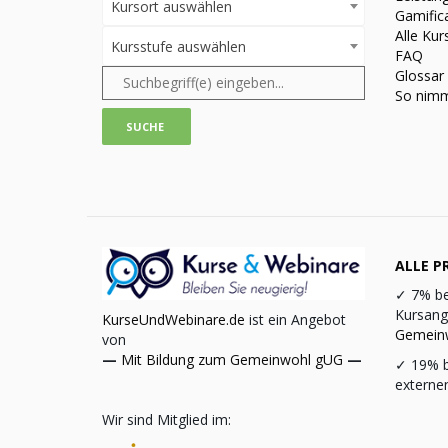
Kursort auswählen
Gamific
Alle Kur
Kursstufe auswählen
FAQ
Glossar
So nimm
ALLE PR
✓
7% be
Kursang
KurseUndWebinare.de
ist ein Angebot
Gemein
von
—
Mit Bildung zum Gemeinwohl gUG
—
✓
19% b
externe
Wir sind Mitglied im: