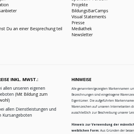
ation
Projekte
sanbieter
BildungsBarCamps
Visual Statements
Presse
st Du an einer Besprechung teil
Mediathek
Newsletter
EISE INKL. MWST.:
HINWEISE
i allen unseren eigenen
Alle genannten/gezeigten Markennamen u
eboten (
Mit Bildung zum
Bezeichnungen sind eingetragene Warenzei
wohl
)
Eigentümer. Die aufgeführten Markennam
Warenzeichen auf unseren Internetseiten d
ei allen Dienstleistungen und
ausschließlich zur Beschreibung unserer Le
n Kursangeboten
Hinweis zur Verwendung der männlic
weiblichen Form:
Aus Gründen der besse