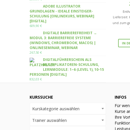
ADOBE ILLUSTRATOR
GRUNDLAGEN - IDEALE EINSTEIGER-
Enth
SCHULUNG [ONLINEKURS, WEBINAR]
Lieferzeit:
[DIGITAL]
und zum ge
609,90
€
DIGITALE BARRIEREFREIHEIT →
MODUL 3: BARRIEREFREIE SYSTEME
(WINDOWS, CHROMEBOOK, MACOS) |
IN 
ONLINESEMINAR, WEBINAR
267,50
€
DIGITALFÜHRERSCHEIN ALS
MULTIPLIKATOREN-SCHULUNG,
LERNMODULE: 1–6 (LEVEL 1), 10-15
PERSONEN [DIGITAL]
832,03
€
KURSSUCHE
INFOS
Für wen
Kurskategorie auswählen
Kurse a
Ihre Vor
Trainer auswählen
Funktio
Leistun