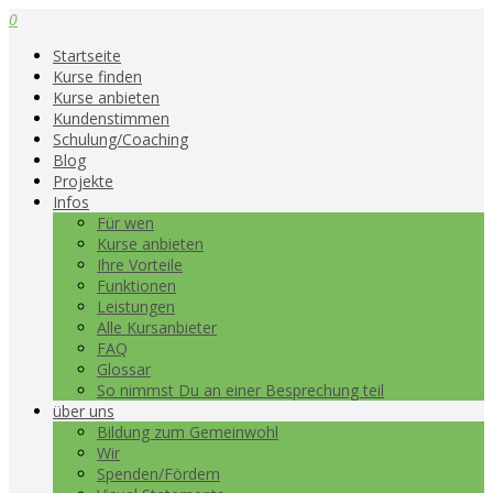
0
Startseite
Kurse finden
Kurse anbieten
Kundenstimmen
Schulung/Coaching
Blog
Projekte
Infos
Für wen
Kurse anbieten
Ihre Vorteile
Funktionen
Leistungen
Alle Kursanbieter
FAQ
Glossar
So nimmst Du an einer Besprechung teil
über uns
Bildung zum Gemeinwohl
Wir
Spenden/Fördern