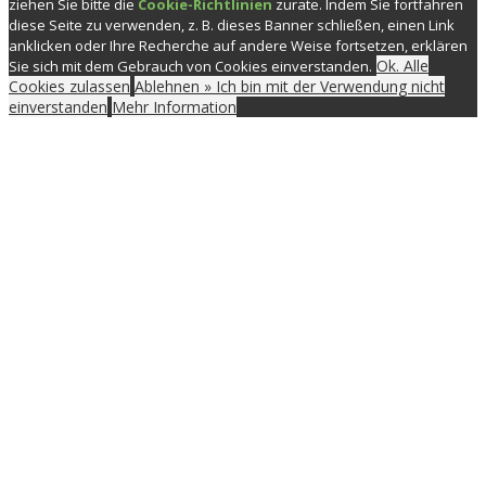
ziehen Sie bitte die
Cookie-Richtlinien
zurate. Indem Sie fortfahren
diese Seite zu verwenden, z. B. dieses Banner schließen, einen Link
anklicken oder Ihre Recherche auf andere Weise fortsetzen, erklären
Ok. Alle
Sie sich mit dem Gebrauch von Cookies einverstanden.
Cookies zulassen
Ablehnen » Ich bin mit der Verwendung nicht
einverstanden
Mehr Information