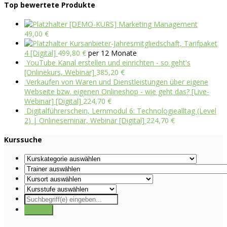
Top bewertete Produkte
[DEMO-KURS] Marketing Management
49,00
€
Kursanbieter-Jahresmitgliedschaft, Tarifpaket
4 [Digital]
499,80
€
per 12 Monate
YouTube Kanal erstellen und einrichten - so geht's
[Onlinekurs, Webinar]
385,20
€
Verkaufen von Waren und Dienstleistungen über eigene
Webseite bzw. eigenen Onlineshop - wie geht das? [Live-
Webinar] [Digital]
224,70
€
Digitalführerschein, Lernmodul 6: Technologiealltag (Level
2) | Onlineseminar, Webinar [Digital]
224,70
€
Kurssuche