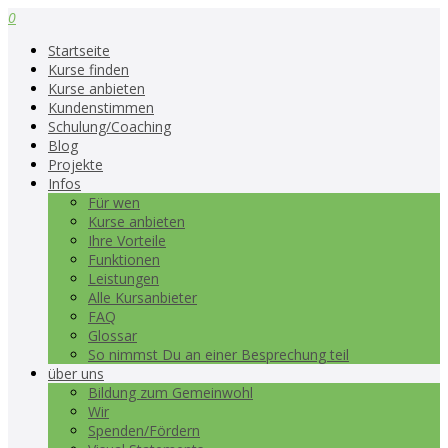
0
Startseite
Kurse finden
Kurse anbieten
Kundenstimmen
Schulung/Coaching
Blog
Projekte
Infos
Für wen
Kurse anbieten
Ihre Vorteile
Funktionen
Leistungen
Alle Kursanbieter
FAQ
Glossar
So nimmst Du an einer Besprechung teil
über uns
Bildung zum Gemeinwohl
Wir
Spenden/Fördern